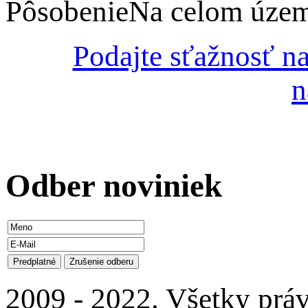
Pôsobenie
Na celom úze
Podajte sťažnosť n
n
Odber
noviniek
2009 - 2022. Všetky prá