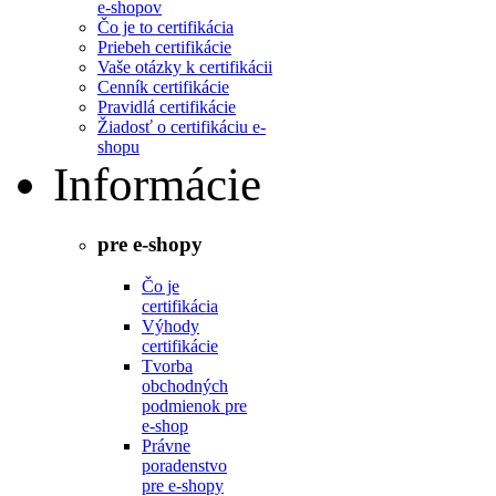
e-shopov
Čo je to certifikácia
Priebeh certifikácie
Vaše otázky k certifikácii
Cenník certifikácie
Pravidlá certifikácie
Žiadosť o certifikáciu e-
shopu
Informácie
pre e-shopy
Čo je
certifikácia
Výhody
certifikácie
Tvorba
obchodných
podmienok pre
e-shop
Právne
poradenstvo
pre e-shopy