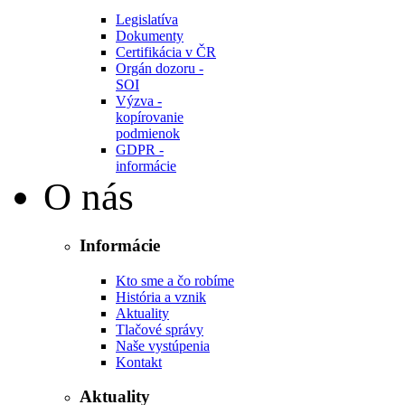
Legislatíva
Dokumenty
Certifikácia v ČR
Orgán dozoru -
SOI
Výzva -
kopírovanie
podmienok
GDPR -
informácie
O nás
Informácie
Kto sme a čo robíme
História a vznik
Aktuality
Tlačové správy
Naše vystúpenia
Kontakt
Aktuality