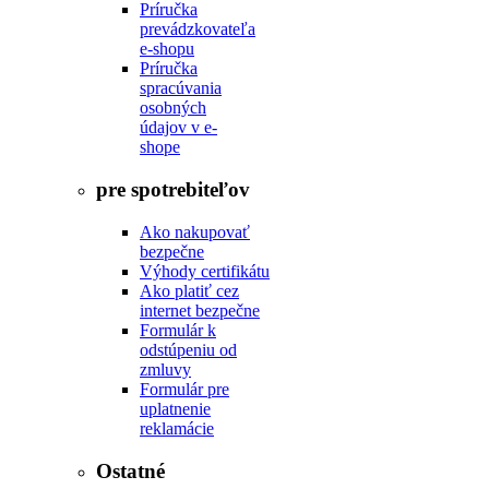
Príručka
prevádzkovateľa
e-shopu
Príručka
spracúvania
osobných
údajov v e-
shope
pre spotrebiteľov
Ako nakupovať
bezpečne
Výhody certifikátu
Ako platiť cez
internet bezpečne
Formulár k
odstúpeniu od
zmluvy
Formulár pre
uplatnenie
reklamácie
Ostatné