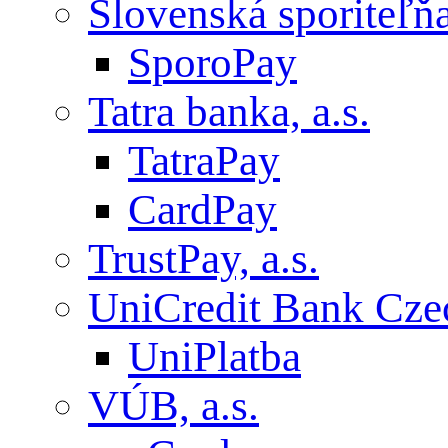
Slovenská sporiteľňa,
SporoPay
Tatra banka, a.s.
TatraPay
CardPay
TrustPay, a.s.
UniCredit Bank Czec
UniPlatba
VÚB, a.s.