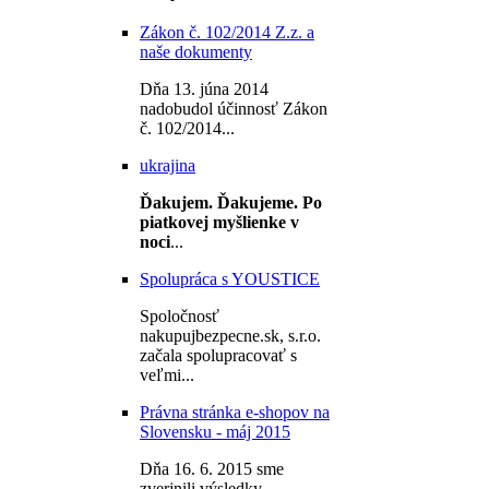
Zákon č. 102/2014 Z.z. a
naše dokumenty
Dňa 13. júna 2014
nadobudol účinnosť Zákon
č. 102/2014...
ukrajina
Ďakujem.
Ďakujeme.
Po
piatkovej myšlienke v
noci
...
Spolupráca s YOUSTICE
Spoločnosť
nakupujbezpecne.sk, s.r.o.
začala spolupracovať s
veľmi...
Právna stránka e-shopov na
Slovensku - máj 2015
Dňa 16. 6. 2015 sme
zverjnili výsledky