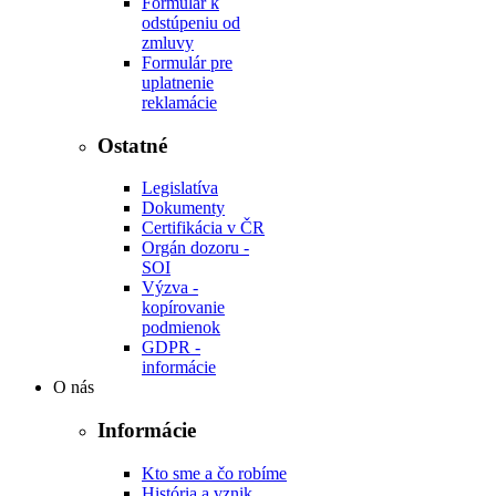
Formulár k
odstúpeniu od
zmluvy
Formulár pre
uplatnenie
reklamácie
Ostatné
Legislatíva
Dokumenty
Certifikácia v ČR
Orgán dozoru -
SOI
Výzva -
kopírovanie
podmienok
GDPR -
informácie
O nás
Informácie
Kto sme a čo robíme
História a vznik