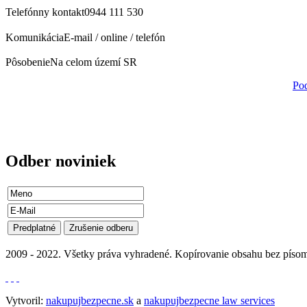
Telefónny kontakt
0944 111 530
Komunikácia
E-mail / online / telefón
Pôsobenie
Na celom území SR
Pod
Odber
noviniek
2009 - 2022. Všetky práva vyhradené. Kopírovanie obsahu bez písom
Vytvoril:
nakupujbezpecne.sk
a
nakupujbezpecne law services