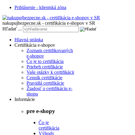
Prihlásenie - klientská zóna
nakupujbezpecne.sk - certifikácia e-shopov v SR
Hľadať ...
Hlavná stránka
Certifikácia e-shopov
Zoznam certifikovaných
e-shopov
Čo je to certifikácia
Priebeh certifikácie
Vaše otázky k certifikácii
Cenník certifikácie
Pravidlá certifikácie
Žiadosť o certifikáciu e-
shopu
Informácie
pre e-shopy
Čo je
certifikácia
Výhody