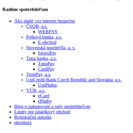
Radíme
spotrebiteľom
Ako platiť cez internet bezpečne
ČSOB, a.s.
WEBPAY
Poštová banka, a.s.
E-obchod
Slovenská sporiteľňa, a. s.
SporoPay
Tatra banka, a.s.
TatraPay
CardPay
TrustPay, a.s.
UniCredit Bank Czech Republic and Slovakia, a.s.
UniPlatba
VÚB, a.s.
eCard
ePlatby
Blog o nakupovaní a rady spotrebiteľom
Limity pre zásielkový obchod
Registračná autorita
ukrajina1