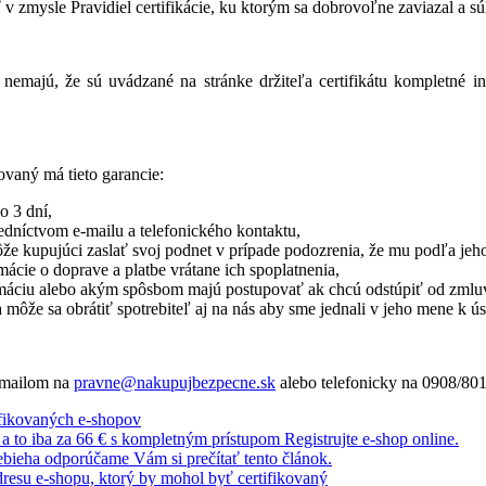
v zmysle Pravidiel certifikácie, ku ktorým sa dobrovoľne zaviazal a sú
nemajú, že sú uvádzané na stránke držiteľa certifikátu kompletné in
ovaný má tieto garancie:
o 3 dní,
edníctvom e-mailu a telefonického kontaktu,
ôže kupujúci zaslať svoj podnet v prípade podozrenia, že mu podľa jeho
ácie o doprave a platbe vrátane ich spoplatnenia,
klamáciu alebo akým spôsbom majú postupovať ak chcú odstúpiť od zmlu
a môže sa obrátiť spotrebiteľ aj na nás aby sme jednali v jeho mene k 
e-mailom na
pravne@nakupujbezpecne.sk
alebo telefonicky na 0908/80
ifikovaných e-shopov
u a to iba za 66 € s kompletným prístupom
Registrujte e-shop online.
rebieha odporúčame Vám si prečítať tento článok.
esu e-shopu, ktorý by mohol byť certifikovaný