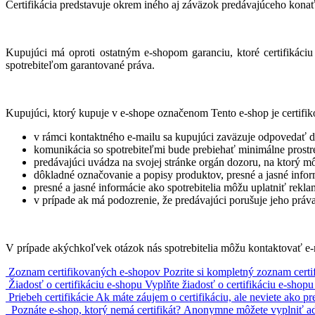
Certifikácia predstavuje okrem iného aj záväzok predávajúceho konať 
Kupujúci má oproti ostatným e-shopom garanciu, ktoré certifikáciu 
spotrebiteľom garantované práva.
Kupujúci, ktorý kupuje v e-shope označenom Tento e-shop je certifik
v rámci kontaktného e-mailu sa kupujúci zaväzuje odpovedať d
komunikácia so spotrebiteľmi bude prebiehať minimálne prostr
predávajúci uvádza na svojej stránke orgán dozoru, na ktorý m
dôkladné označovanie a popisy produktov, presné a jasné inform
presné a jasné informácie ako spotrebitelia môžu uplatniť re
v prípade ak má podozrenie, že predávajúci porušuje jeho práv
V prípade akýchkoľvek otázok nás spotrebitelia môžu kontaktovať 
Zoznam certifikovaných e-shopov
Pozrite si kompletný zoznam cert
Žiadosť o certifikáciu e-shopu
Vyplňte žiadosť o certifikáciu e-shop
Priebeh certifikácie
Ak máte záujem o certifikáciu, ale neviete ako p
Poznáte e-shop, ktorý nemá certifikát?
Anonymne môžete vyplniť adr