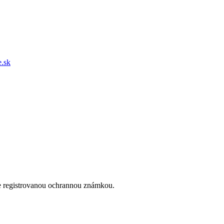
e.sk
je registrovanou ochrannou známkou.