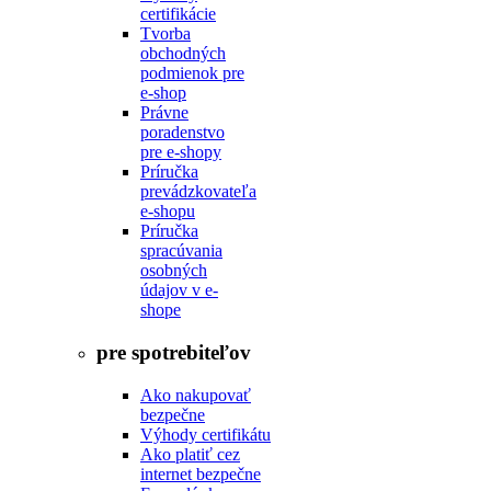
certifikácie
Tvorba
obchodných
podmienok pre
e-shop
Právne
poradenstvo
pre e-shopy
Príručka
prevádzkovateľa
e-shopu
Príručka
spracúvania
osobných
údajov v e-
shope
pre spotrebiteľov
Ako nakupovať
bezpečne
Výhody certifikátu
Ako platiť cez
internet bezpečne