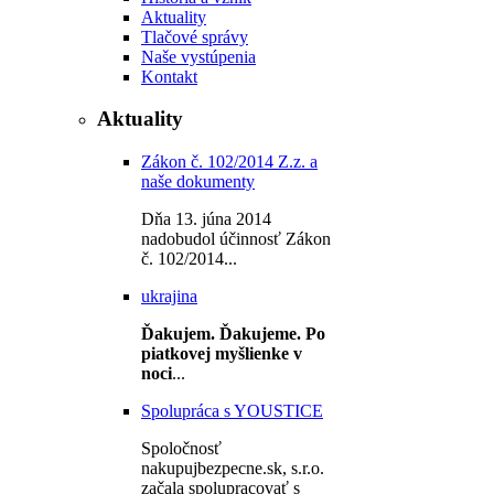
Aktuality
Tlačové správy
Naše vystúpenia
Kontakt
Aktuality
Zákon č. 102/2014 Z.z. a
naše dokumenty
Dňa 13. júna 2014
nadobudol účinnosť Zákon
č. 102/2014...
ukrajina
Ďakujem.
Ďakujeme.
Po
piatkovej myšlienke v
noci
...
Spolupráca s YOUSTICE
Spoločnosť
nakupujbezpecne.sk, s.r.o.
začala spolupracovať s