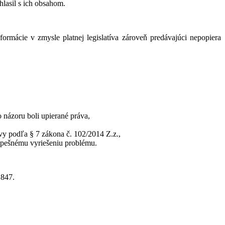
hlasil s ich obsahom.
formácie v zmysle platnej legislatíva zároveň predávajúci nepopiera
 názoru boli upierané práva,
vy podľa § 7 zákona č. 102/2014 Z.z.,
úspešnému vyriešeniu problému.
1847.