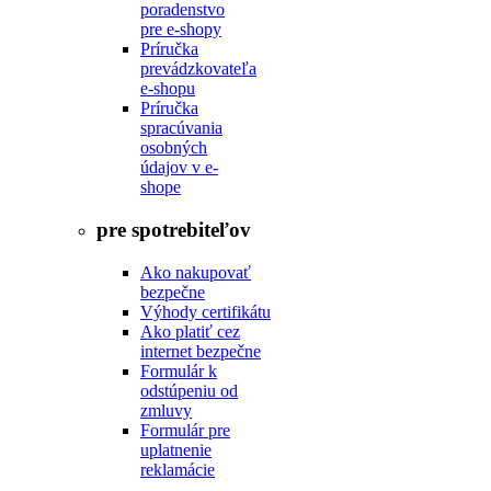
poradenstvo
pre e-shopy
Príručka
prevádzkovateľa
e-shopu
Príručka
spracúvania
osobných
údajov v e-
shope
pre spotrebiteľov
Ako nakupovať
bezpečne
Výhody certifikátu
Ako platiť cez
internet bezpečne
Formulár k
odstúpeniu od
zmluvy
Formulár pre
uplatnenie
reklamácie