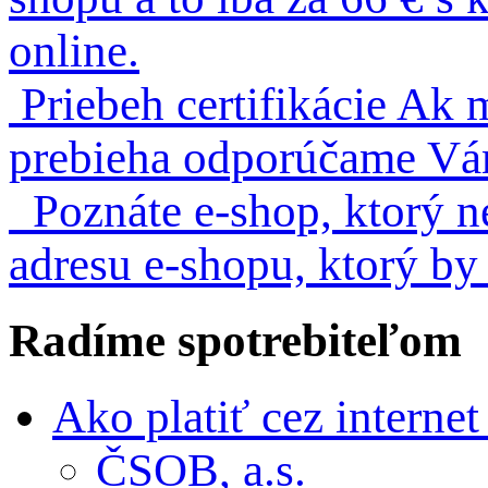
online.
Priebeh certifikácie
Ak m
prebieha odporúčame Vám 
Poznáte e-shop, ktorý n
adresu e-shopu, ktorý by
Radíme
spotrebiteľom
Ako platiť cez interne
ČSOB, a.s.