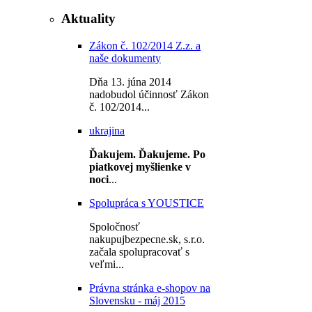
Aktuality
Zákon č. 102/2014 Z.z. a
naše dokumenty
Dňa 13. júna 2014
nadobudol účinnosť Zákon
č. 102/2014...
ukrajina
Ďakujem.
Ďakujeme.
Po
piatkovej myšlienke v
noci
...
Spolupráca s YOUSTICE
Spoločnosť
nakupujbezpecne.sk, s.r.o.
začala spolupracovať s
veľmi...
Právna stránka e-shopov na
Slovensku - máj 2015