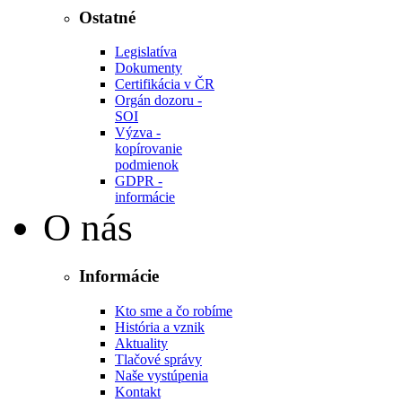
Ostatné
Legislatíva
Dokumenty
Certifikácia v ČR
Orgán dozoru -
SOI
Výzva -
kopírovanie
podmienok
GDPR -
informácie
O nás
Informácie
Kto sme a čo robíme
História a vznik
Aktuality
Tlačové správy
Naše vystúpenia
Kontakt