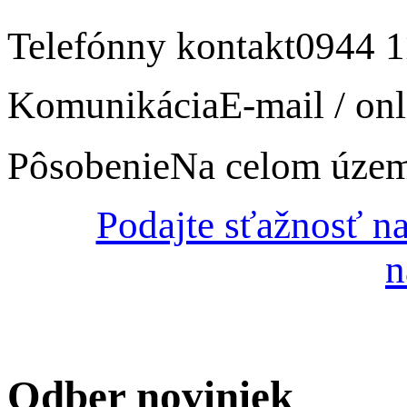
Telefónny kontakt
0944 1
Komunikácia
E-mail / onl
Pôsobenie
Na celom úze
Podajte sťažnosť n
n
Odber
noviniek