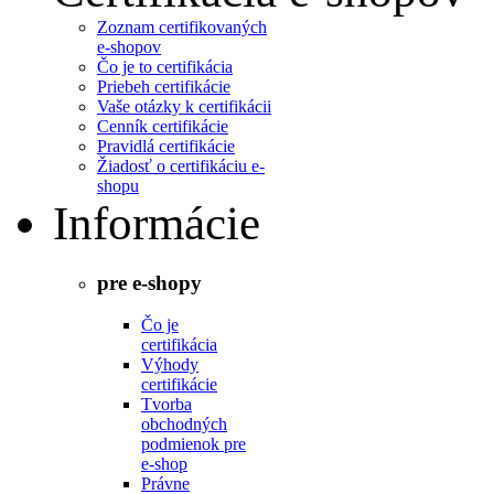
Zoznam certifikovaných
e-shopov
Čo je to certifikácia
Priebeh certifikácie
Vaše otázky k certifikácii
Cenník certifikácie
Pravidlá certifikácie
Žiadosť o certifikáciu e-
shopu
Informácie
pre e-shopy
Čo je
certifikácia
Výhody
certifikácie
Tvorba
obchodných
podmienok pre
e-shop
Právne