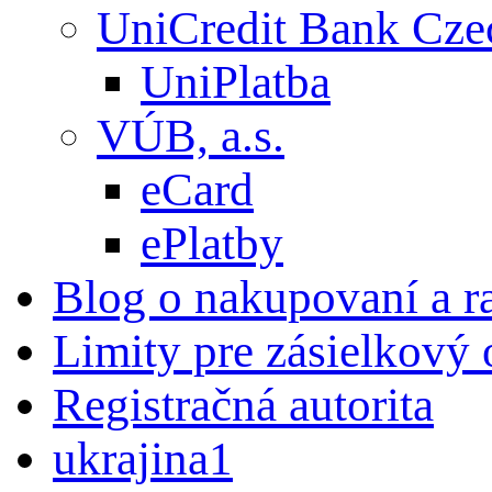
UniCredit Bank Czec
UniPlatba
VÚB, a.s.
eCard
ePlatby
Blog o nakupovaní a r
Limity pre zásielkový
Registračná autorita
ukrajina1