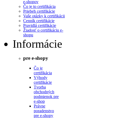
e-shopov
Čo je to certifikácia
Priebeh certifikácie
Vaše otázky k certifikácii
Cenník certifikácie
Pravidlá certifikácie
Žiadosť o certifikáciu e-
shopu
Informácie
pre e-shopy
Čo je
certifikácia
Výhody
certifikácie
Tvorba
obchodných
podmienok pre
e-shop
Právne
poradenstvo
pre e-shopy