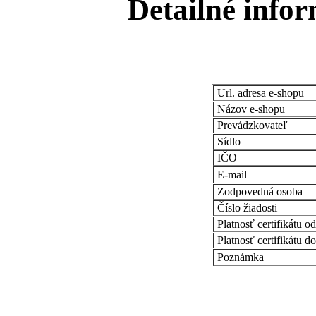
Detailné infor
Url. adresa e-shopu
Názov e-shopu
Prevádzkovateľ
Sídlo
IČO
E-mail
Zodpovedná osoba
Číslo žiadosti
Platnosť certifikátu od
Platnosť certifikátu do
Poznámka