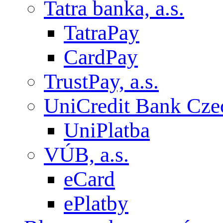
Tatra banka, a.s.
TatraPay
CardPay
TrustPay, a.s.
UniCredit Bank Czec
UniPlatba
VÚB, a.s.
eCard
ePlatby