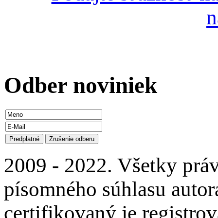
n
Odber
noviniek
2009 - 2022. Všetky prá
písomného súhlasu autora
certifikovaný je regist