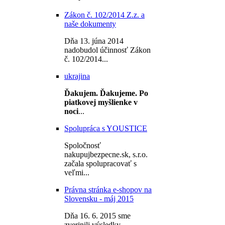
Zákon č. 102/2014 Z.z. a
naše dokumenty
Dňa 13. júna 2014
nadobudol účinnosť Zákon
č. 102/2014...
ukrajina
Ďakujem.
Ďakujeme.
Po
piatkovej myšlienke v
noci
...
Spolupráca s YOUSTICE
Spoločnosť
nakupujbezpecne.sk, s.r.o.
začala spolupracovať s
veľmi...
Právna stránka e-shopov na
Slovensku - máj 2015
Dňa 16. 6. 2015 sme
zverjnili výsledky