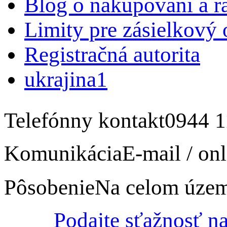
Blog o nakupovaní a r
Limity pre zásielkový
Registračná autorita
ukrajina1
Telefónny kontakt
0944 1
Komunikácia
E-mail / onl
Pôsobenie
Na celom úze
Podajte sťažnosť n