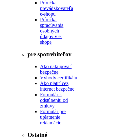
Príručka
prevádzkovateľa
e-shopu
Príručka
spracúvania
osobných
údajov v e-
shope
pre spotrebiteľov
Ako nakupovať
bezpečne
Výhody certifikátu
Ako platiť cez
internet bezpečne
Formulár k
odstúpeniu od
zmluvy
Formulár pre
uplatnenie
reklamácie
Ostatné