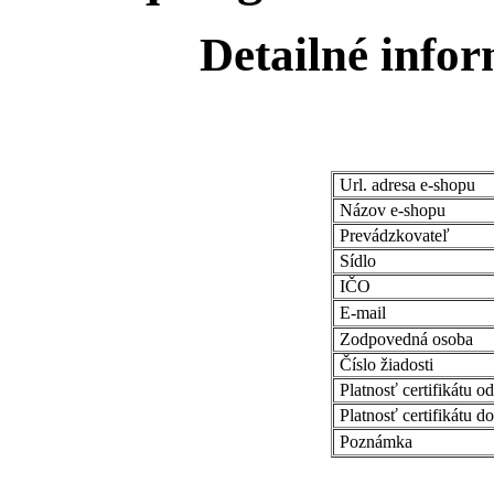
Detailné infor
Url. adresa e-shopu
Názov e-shopu
Prevádzkovateľ
Sídlo
IČO
E-mail
Zodpovedná osoba
Číslo žiadosti
Platnosť certifikátu od
Platnosť certifikátu do
Poznámka