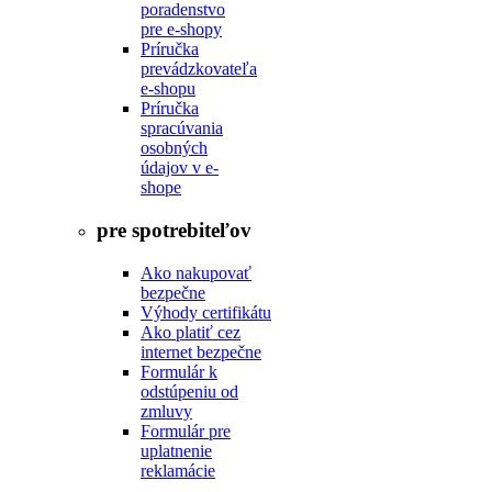
poradenstvo
pre e-shopy
Príručka
prevádzkovateľa
e-shopu
Príručka
spracúvania
osobných
údajov v e-
shope
pre spotrebiteľov
Ako nakupovať
bezpečne
Výhody certifikátu
Ako platiť cez
internet bezpečne
Formulár k
odstúpeniu od
zmluvy
Formulár pre
uplatnenie
reklamácie