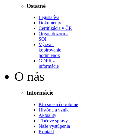
Ostatné
Legislatíva
Dokumenty
Certifikácia v ČR
Orgán dozoru -
SOI
Výzva -
kopírovanie
podmienok
GDPR -
informácie
O nás
Informácie
Kto sme a čo robíme
História a vznik
Aktuality
Tlačové správy
Naše vystúpenia
Kontakt