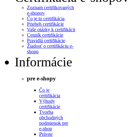
Zoznam certifikovaných
e-shopov
Čo je to certifikácia
Priebeh certifikácie
Vaše otázky k certifikácii
Cenník certifikácie
Pravidlá certifikácie
Žiadosť o certifikáciu e-
shopu
Informácie
pre e-shopy
Čo je
certifikácia
Výhody
certifikácie
Tvorba
obchodných
podmienok pre
e-shop
Právne