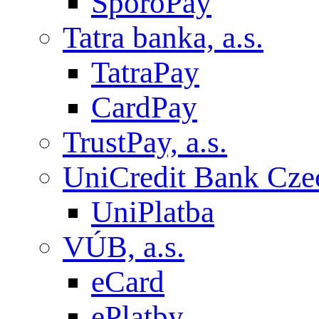
SporoPay
Tatra banka, a.s.
TatraPay
CardPay
TrustPay, a.s.
UniCredit Bank Czec
UniPlatba
VÚB, a.s.
eCard
ePlatby