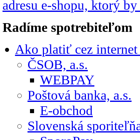
adresu e-shopu, ktorý by
Radíme
spotrebiteľom
Ako platiť cez interne
ČSOB, a.s.
WEBPAY
Poštová banka, a.s.
E-obchod
Slovenská sporiteľňa,