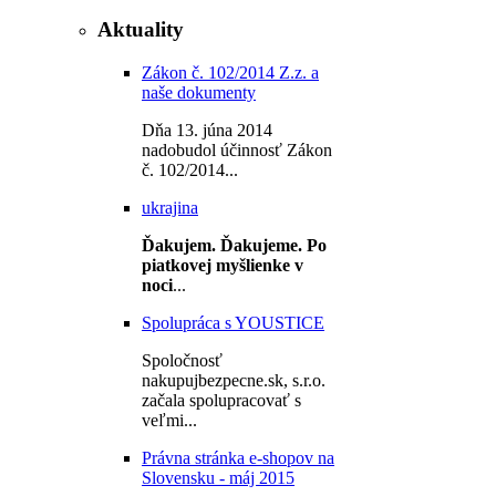
Aktuality
Zákon č. 102/2014 Z.z. a
naše dokumenty
Dňa 13. júna 2014
nadobudol účinnosť Zákon
č. 102/2014...
ukrajina
Ďakujem.
Ďakujeme.
Po
piatkovej myšlienke v
noci
...
Spolupráca s YOUSTICE
Spoločnosť
nakupujbezpecne.sk, s.r.o.
začala spolupracovať s
veľmi...
Právna stránka e-shopov na
Slovensku - máj 2015