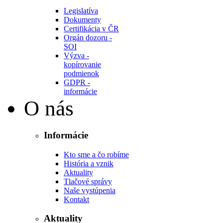
Legislatíva
Dokumenty
Certifikácia v ČR
Orgán dozoru -
SOI
Výzva -
kopírovanie
podmienok
GDPR -
informácie
O nás
Informácie
Kto sme a čo robíme
História a vznik
Aktuality
Tlačové správy
Naše vystúpenia
Kontakt
Aktuality