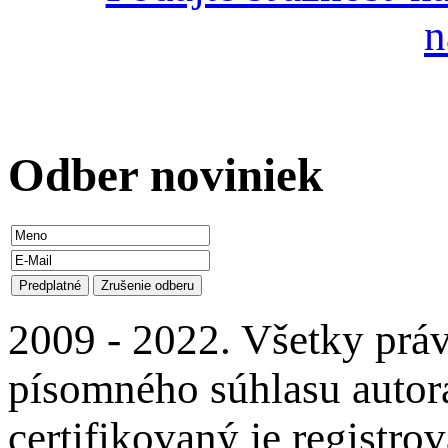
n
Odber
noviniek
2009 - 2022. Všetky prá
písomného súhlasu autora
certifikovaný je regist