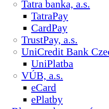
Tatra banka, a.s.
TatraPay
CardPay
TrustPay, a.s.
UniCredit Bank Czec
UniPlatba
VÚB, a.s.
eCard
ePlatby