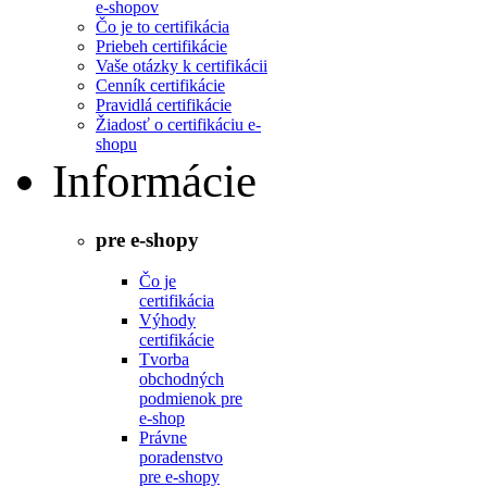
e-shopov
Čo je to certifikácia
Priebeh certifikácie
Vaše otázky k certifikácii
Cenník certifikácie
Pravidlá certifikácie
Žiadosť o certifikáciu e-
shopu
Informácie
pre e-shopy
Čo je
certifikácia
Výhody
certifikácie
Tvorba
obchodných
podmienok pre
e-shop
Právne
poradenstvo
pre e-shopy