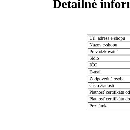
Detailné infor
Url. adresa e-shopu
Názov e-shopu
Prevádzkovateľ
Sídlo
IČO
E-mail
Zodpovedná osoba
Číslo žiadosti
Platnosť certifikátu od
Platnosť certifikátu do
Poznámka