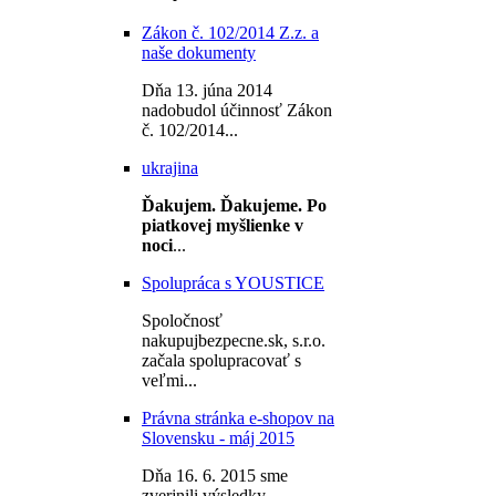
Zákon č. 102/2014 Z.z. a
naše dokumenty
Dňa 13. júna 2014
nadobudol účinnosť Zákon
č. 102/2014...
ukrajina
Ďakujem.
Ďakujeme.
Po
piatkovej myšlienke v
noci
...
Spolupráca s YOUSTICE
Spoločnosť
nakupujbezpecne.sk, s.r.o.
začala spolupracovať s
veľmi...
Právna stránka e-shopov na
Slovensku - máj 2015
Dňa 16. 6. 2015 sme
zverjnili výsledky