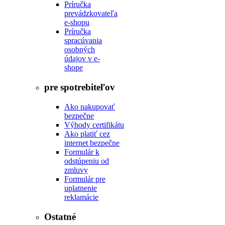
Príručka
prevádzkovateľa
e-shopu
Príručka
spracúvania
osobných
údajov v e-
shope
pre spotrebiteľov
Ako nakupovať
bezpečne
Výhody certifikátu
Ako platiť cez
internet bezpečne
Formulár k
odstúpeniu od
zmluvy
Formulár pre
uplatnenie
reklamácie
Ostatné