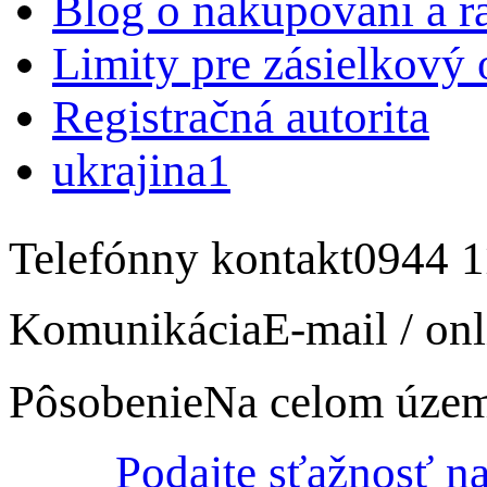
Blog o nakupovaní a r
Limity pre zásielkový
Registračná autorita
ukrajina1
Telefónny kontakt
0944 1
Komunikácia
E-mail / onl
Pôsobenie
Na celom úze
Podajte sťažnosť n