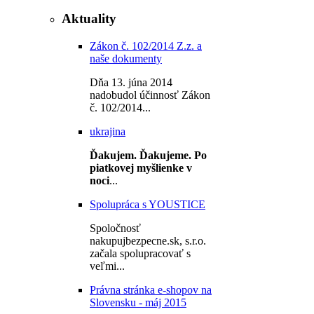
Aktuality
Zákon č. 102/2014 Z.z. a
naše dokumenty
Dňa 13. júna 2014
nadobudol účinnosť Zákon
č. 102/2014...
ukrajina
Ďakujem.
Ďakujeme.
Po
piatkovej myšlienke v
noci
...
Spolupráca s YOUSTICE
Spoločnosť
nakupujbezpecne.sk, s.r.o.
začala spolupracovať s
veľmi...
Právna stránka e-shopov na
Slovensku - máj 2015