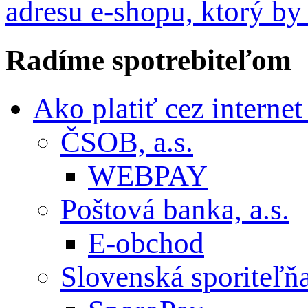
adresu e-shopu, ktorý by
Radíme
spotrebiteľom
Ako platiť cez interne
ČSOB, a.s.
WEBPAY
Poštová banka, a.s.
E-obchod
Slovenská sporiteľňa,