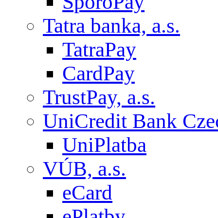
SporoPay
Tatra banka, a.s.
TatraPay
CardPay
TrustPay, a.s.
UniCredit Bank Czec
UniPlatba
VÚB, a.s.
eCard
ePlatby