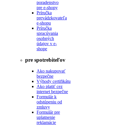
poradenstvo
pre e-shopy
Príručka
prevádzkovateľa
e-shopu
Príručka
spracúvania
osobných
údajov v e-
shope
pre spotrebiteľov
Ako nakupovať
bezpečne
Výhody certifikátu
Ako platiť cez
internet bezpečne
Formulár k
odstúpeniu od
zmluvy
Formulár pre
uplatnenie
reklamácie