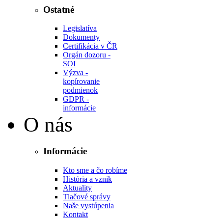
Ostatné
Legislatíva
Dokumenty
Certifikácia v ČR
Orgán dozoru -
SOI
Výzva -
kopírovanie
podmienok
GDPR -
informácie
O nás
Informácie
Kto sme a čo robíme
História a vznik
Aktuality
Tlačové správy
Naše vystúpenia
Kontakt