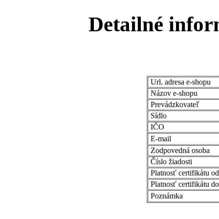
Detailné infor
Url. adresa e-shopu
Názov e-shopu
Prevádzkovateľ
Sídlo
IČO
E-mail
Zodpovedná osoba
Číslo žiadosti
Platnosť certifikátu od
Platnosť certifikátu do
Poznámka