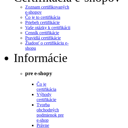
Zoznam certifikovaných
e-shopov
Čo je to certifikácia
Priebeh certifikácie
Vaše otázky k certifikácii
Cenník certifikácie
Pravidlá certifikácie
Žiadosť o certifikáciu e-
shopu
Informácie
pre e-shopy
Čo je
certifikácia
Výhody
certifikácie
Tvorba
obchodných
podmienok pre
e-shop
Právne