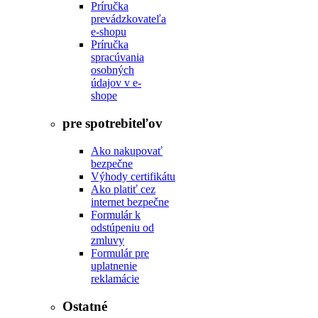
Príručka
prevádzkovateľa
e-shopu
Príručka
spracúvania
osobných
údajov v e-
shope
pre spotrebiteľov
Ako nakupovať
bezpečne
Výhody certifikátu
Ako platiť cez
internet bezpečne
Formulár k
odstúpeniu od
zmluvy
Formulár pre
uplatnenie
reklamácie
Ostatné