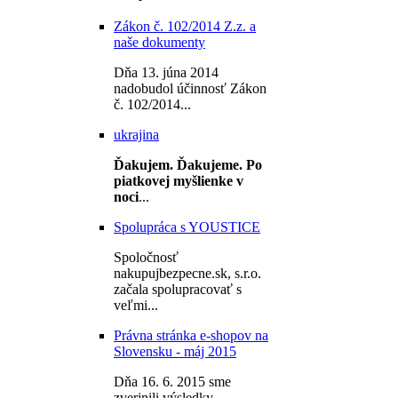
Zákon č. 102/2014 Z.z. a
naše dokumenty
Dňa 13. júna 2014
nadobudol účinnosť Zákon
č. 102/2014...
ukrajina
Ďakujem.
Ďakujeme.
Po
piatkovej myšlienke v
noci
...
Spolupráca s YOUSTICE
Spoločnosť
nakupujbezpecne.sk, s.r.o.
začala spolupracovať s
veľmi...
Právna stránka e-shopov na
Slovensku - máj 2015
Dňa 16. 6. 2015 sme
zverjnili výsledky