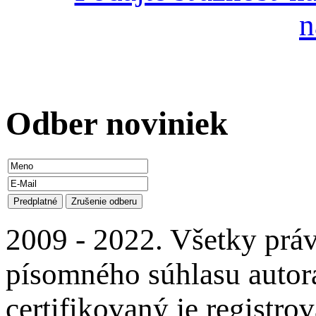
n
Odber
noviniek
2009 - 2022. Všetky prá
písomného súhlasu autora
certifikovaný je regist