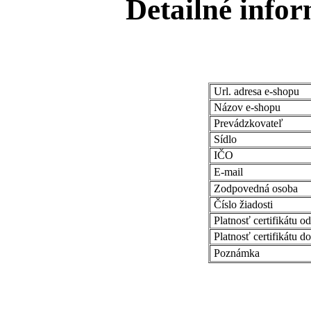
Detailné infor
Url. adresa e-shopu
Názov e-shopu
Prevádzkovateľ
Sídlo
IČO
E-mail
Zodpovedná osoba
Číslo žiadosti
Platnosť certifikátu od
Platnosť certifikátu do
Poznámka