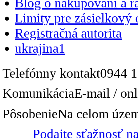
Blog o nakupovaní a r
Limity pre zásielkový
Registračná autorita
ukrajina1
Telefónny kontakt
0944 1
Komunikácia
E-mail / onl
Pôsobenie
Na celom úze
Podajte sťažnosť n