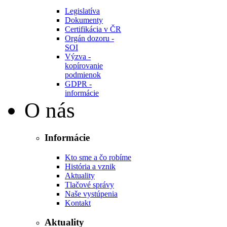
Legislatíva
Dokumenty
Certifikácia v ČR
Orgán dozoru -
SOI
Výzva -
kopírovanie
podmienok
GDPR -
informácie
O nás
Informácie
Kto sme a čo robíme
História a vznik
Aktuality
Tlačové správy
Naše vystúpenia
Kontakt
Aktuality