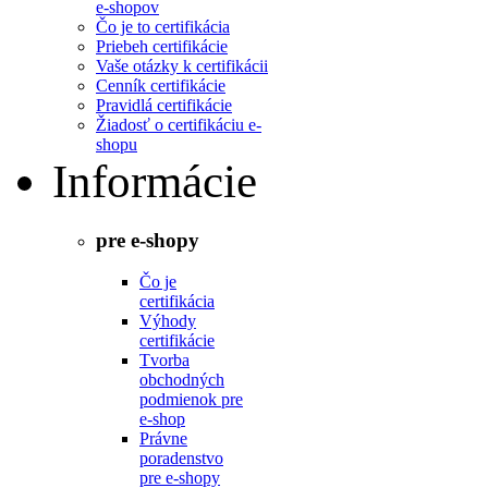
e-shopov
Čo je to certifikácia
Priebeh certifikácie
Vaše otázky k certifikácii
Cenník certifikácie
Pravidlá certifikácie
Žiadosť o certifikáciu e-
shopu
Informácie
pre e-shopy
Čo je
certifikácia
Výhody
certifikácie
Tvorba
obchodných
podmienok pre
e-shop
Právne
poradenstvo
pre e-shopy