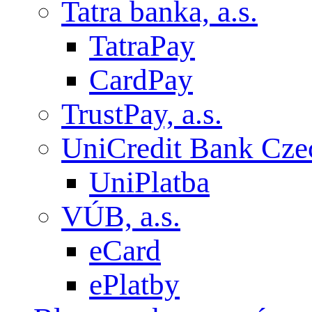
Tatra banka, a.s.
TatraPay
CardPay
TrustPay, a.s.
UniCredit Bank Czec
UniPlatba
VÚB, a.s.
eCard
ePlatby